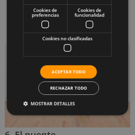
Levanta el brazo derecho y la pierna izquierda
Cookies de
Cookies de
más alto.
preferencias
funcionalidad
Alterna los brazos y las piernas hacia arriba y
hacia abajo, durante 30 segundos.
Cookies no clasificadas
ACEPTAR TODO
RECHAZAR TODO
MOSTRAR DETALLES
6. El puente