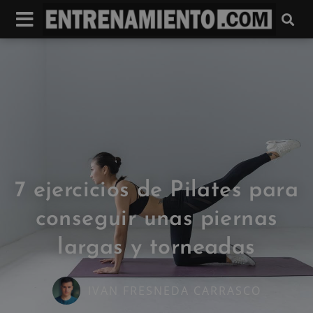
7 ejercicios de Pilates para
conseguir unas piernas
largas y torneadas
IVAN FRESNEDA CARRASCO