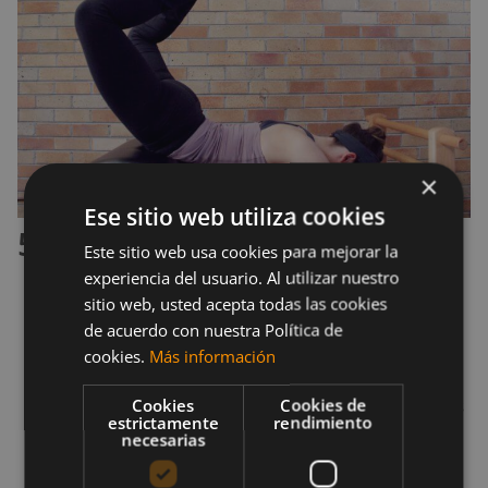
×
Ese sitio web utiliza cookies
5. «Natación»
Este sitio web usa cookies para mejorar la
experiencia del usuario. Al utilizar nuestro
sitio web, usted acepta todas las cookies
Acuéstate boca abajo, con los brazos
de acuerdo con nuestra Política de
extendidos hacia adelante y las piernas
cookies.
Más información
extendidas hacia atrás como Superman.
Cookies
Cookies de
Pasa los brazos y las piernas unos centímetros
estrictamente
rendimiento
por encima del tapete mientras mantienes los
necesarias
abdominales apretados.