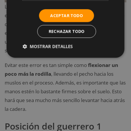
La mirada debe mantenerse fija hacia la barriga y
entre las piernas. Además, se debe tirar hacia dentro
ACEPTAR TODO
de las
costillas y el abdomen
. El error más común
RECHAZAR TODO
es hacer que la postura se asemeje a una caja y no a
una V invertida, lo cual ocurre cuando las pantorrillas
MOSTRAR DETALLES
se mantienen en tensión.
Evitar este error es tan simple como
flexionar un
poco más la rodilla
, llevando el pecho hacia los
muslos en el proceso. Además, es importante que las
manos estén lo bastante firmes sobre el suelo. Esto
hará que sea mucho más sencillo levantar hacia atrás
la cadera.
Posición del guerrero 1