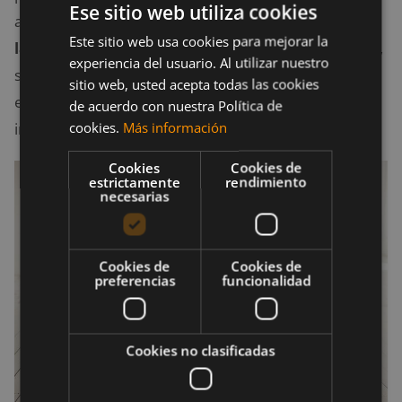
Ese sitio web utiliza cookies
ancho igual al de las caderas y que los brazos estén
a
Este sitio web usa cookies para mejorar la
la altura de los hombros y rectos
. Posteriormente,
experiencia del usuario. Al utilizar nuestro
se debe levantar la cadera con dirección al cielo,
sitio web, usted acepta todas las cookies
exhalando en el movimiento hasta realizar una V
de acuerdo con nuestra Política de
cookies.
Más información
invertida con el cuerpo.
Cookies
Cookies de
estrictamente
rendimiento
necesarias
Cookies de
Cookies de
preferencias
funcionalidad
Cookies no clasificadas