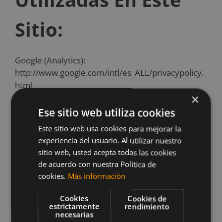
Sitio:
Google (Analytics):
http://www.google.com/intl/es_ALL/privacypolicy.
html
×
Política De
Ese sitio web utiliza cookies
Este sitio web usa cookies para mejorar la
Protección De Datos
experiencia del usuario. Al utilizar nuestro
sitio web, usted acepta todas las cookies
de acuerdo con nuestra Política de
Personales
cookies.
Más información
Cookies
Cookies de
Para utilizar algunos de los servicios o acceder a
estrictamente
rendimiento
necesarias
determinados contenidos, deberá proporcionar