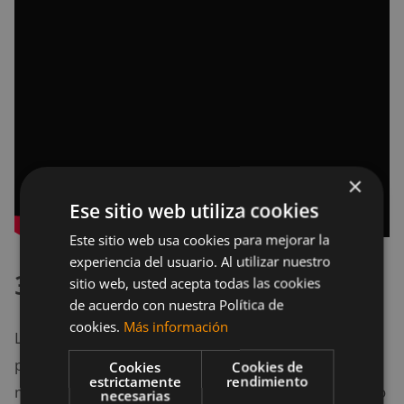
×
Ese sitio web utiliza cookies
Este sitio web usa cookies para mejorar la
experiencia del usuario. Al utilizar nuestro
3. Músculos paraespinales
sitio web, usted acepta todas las cookies
de acuerdo con nuestra Política de
cookies.
Más información
Luego de estar sentado durante todo el día, es
posible sentir la necesidad de levantarse y estirar los
Cookies
Cookies de
estrictamente
rendimiento
músculos de la espalda. Esto se debe a un gran grupo
necesarias