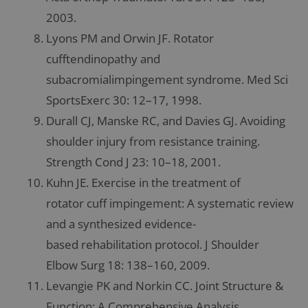
2003.
Lyons PM and Orwin JF. Rotator
cufftendinopathy and
subacromialimpingement syndrome. Med Sci
SportsExerc 30: 12–17, 1998.
Durall CJ, Manske RC, and Davies GJ. Avoiding
shoulder injury from resistance training.
Strength Cond J 23: 10–18, 2001.
Kuhn JE. Exercise in the treatment of
rotator cuff impingement: A systematic review
and a synthesized evidence-
based rehabilitation protocol. J Shoulder
Elbow Surg 18: 138–160, 2009.
Levangie PK and Norkin CC. Joint Structure &
Function: A Comprehensive Analysis.