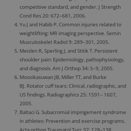
competitive standard, and gender. J Strength
Cond Res 20: 672–681, 2006.
Yu J and Habib P. Common injuries related to
weightlifting: MR imaging perspective. Semin
Musculoskelet Radiol 9: 289–301, 2005.
Meislen R, Sperling J, and Stitik T. Persistent
shoulder pain: Epidemiology, pathophysiology,
and diagnosis. Am J Orthop 34: 5–9, 2005.
Moosikasuwan JB, Miller TT, and Burke
BJ. Rotator cuff tears: Clinical, radiographic, and
US findings. Radiographics 25: 1591– 1607,
2005.
Baltaci G. Subacromial impingement syndrome
in athletes: Prevention and exercise programs.
Acta orthop Traumatol Turc 37: 128–138,