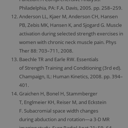
Philadelphia, PA: F.A. Davis, 2005. pp. 258–259.
Anderson LL, Kjaer M, Anderson CH, Hansen
PB, Zebis MK, Hansen K, and Sjogard G. Muscle
activation during selected strength exercises in
women with chronic neck muscle pain. Phys
Ther 88: 703–711, 2008.
Baechle TR and Earle RW. Essentials
of Strength Training and Conditioning (3rd ed).
Champaign, IL: Human Kinetics, 2008. pp. 394–
401.
Graichen H, Bonel H, Stammberger
T, Englmeier KH, Reiser M, and Eckstein
F. Subacromial space width changes
during abduction and rotation—a 3-D MR
imaging study. Surg Radiol Anat 21: 59–64,