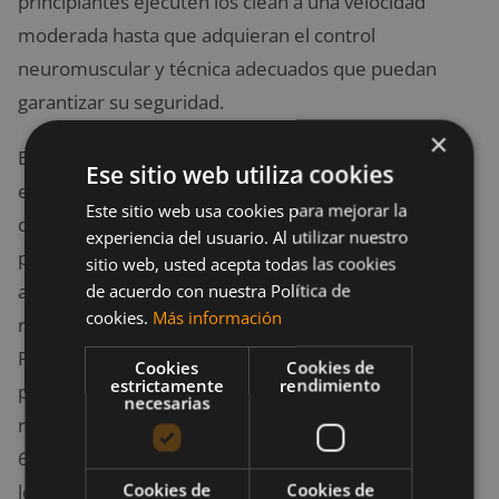
principiantes ejecuten los clean a una velocidad
moderada hasta que adquieran el control
neuromuscular y técnica adecuados que puedan
garantizar su seguridad.
×
En lo que respecta a la carga y volumen de
Ese sitio web utiliza cookies
entrenamiento de este ejercicio, debemos
Este sitio web usa cookies para mejorar la
diferenciar entre la población asintomática y la
experiencia del usuario. Al utilizar nuestro
población con lesión de hombro. En la población
sitio web, usted acepta todas las cookies
asintomática, se sugieren 2-3 series de 12-20
de acuerdo con nuestra Política de
cookies.
Más información
repeticiones con una carga inferioral 67% del 1RM.
Para alcanzar los objetivos de fuerza e hipertrofia
Cookies
Cookies de
estrictamente
rendimiento
progresaremos hasta las 3-6 series de 6-12
necesarias
repeticiones con el 70-80% del 1RM y descansos de
60″-90″ entre series. En sujetos con predisposición a
Cookies de
Cookies de
lesiones de hombro (por ejemplo en deportes con