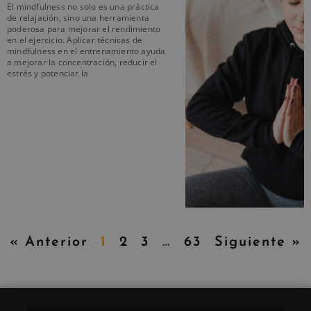
El mindfulness no solo es una práctica
de relajación, sino una herramienta
poderosa para mejorar el rendimiento
en el ejercicio. Aplicar técnicas de
mindfulness en el entrenamiento ayuda
a mejorar la concentración, reducir el
estrés y potenciar la
« Anterior
1
2
3
…
63
Siguiente »