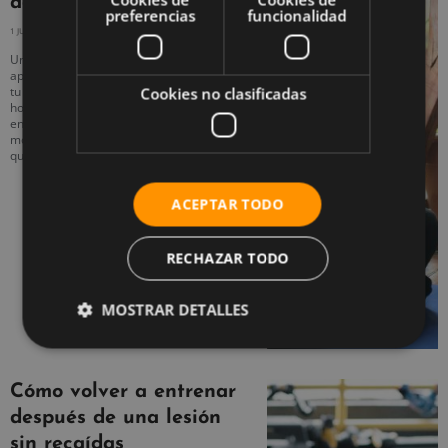
adiós al encorvamiento
preferencias
funcionalidad
1 JULIO, 2025
NO HAY COMENTARIOS
Una postura adecuada no solo mejora la
apariencia, sino que también impacta en
tu salud física y mental. Si pasas muchas
Cookies no clasificadas
horas sentado o con el cuerpo
encorvado, probablemente sientas
molestias o fatiga. La buena noticia es
que
ACEPTAR TODO
RECHAZAR TODO
MOSTRAR DETALLES
Cómo volver a entrenar
después de una lesión
sin recaídas