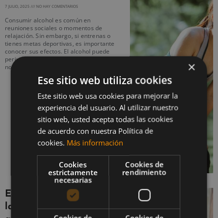
7 JULIO, 2025
NO HAY COMENTARIOS
Consumir alcohol es común en
reuniones sociales o momentos de
relajación. Sin embargo, si entrenas o
tienes metas deportivas, es importante
conocer sus efectos. El alcohol puede
perjudicar tu rendimiento físico, aunque
×
no lo notes de inmediato. Este
Ese sitio web utiliza cookies
Este sitio web usa cookies para mejorar la
experiencia del usuario. Al utilizar nuestro
sitio web, usted acepta todas las cookies
de acuerdo con nuestra Política de
cookies.
Más información
Cookies
Cookies de
estrictamente
rendimiento
necesarias
Ejercicios para mejorar
la postura corporal: dile
Cookies de
Cookies de