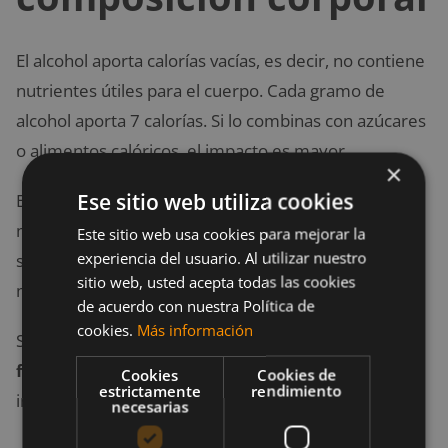
El alcohol aporta calorías vacías, es decir, no contiene
nutrientes útiles para el cuerpo. Cada gramo de
alcohol aporta 7 calorías. Si lo combinas con azúcares
o alimentos calóricos, el impacto es mayor.
×
Ese sitio web utiliza cookies
Este exceso calórico dificulta la pérdida de grasa y el
mantenimiento del peso. También interfiere con la
Este sitio web usa cookies para mejorar la
experiencia del usuario. Al utilizar nuestro
síntesis de proteínas, esencial para ganar masa
sitio web, usted acepta todas las cookies
muscular.
de acuerdo con nuestra Política de
cookies.
Más información
Si tu objetivo es mejorar tu cuerpo y tu
rendimiento
físico
, reducir el consumo de alcohol es una decisión
Cookies
Cookies de
estrictamente
rendimiento
inteligente.
necesarias