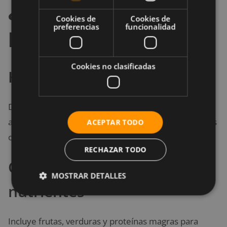
¿Qué hacer si ya
Cookies de
Cookies de
preferencias
funcionalidad
bebiste alcohol?
Cookies no clasificadas
Hidrátate bien
Después de consumir alcohol, aumenta tu ingesta de
agua. Agrega electrolitos si entrenaste o si el clima es
ACEPTAR TODO
caluroso.
RECHAZAR TODO
Come alimentos ricos en
MOSTRAR DETALLES
nutrientes
Incluye frutas, verduras y proteínas magras para