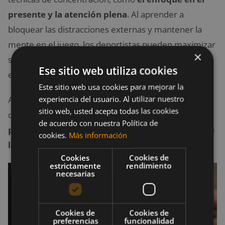
presente y la atención plena
. Al aprender a
bloquear las distracciones externas y mantener la
mente en el juego, los deportistas pueden maximizar
×
su rendimiento y tomar decisiones más informadas
Ese sitio web utiliza cookies
en el calor de la competencia.
Este sitio web usa cookies para mejorar la
experiencia del usuario. Al utilizar nuestro
Además, la mejora del enfoque no solo se aplica al
sitio web, usted acepta todas las cookies
deporte, sino que también puede
aumentar la
de acuerdo con nuestra Política de
productividad y el rendimiento en otras áreas de
cookies.
Más información
la vida.
Cookies
Cookies de
estrictamente
rendimiento
necesarias
Cookies de
Cookies de
preferencias
funcionalidad