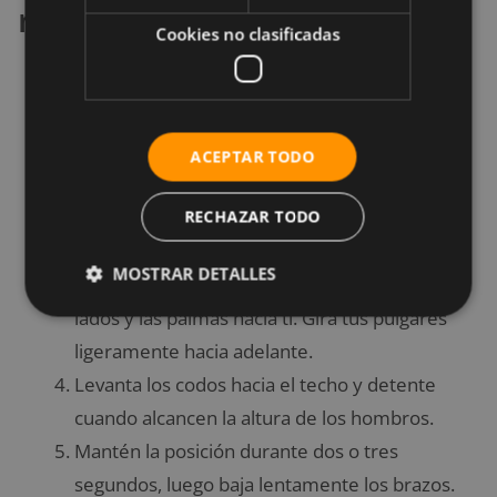
resistencia
Cookies no clasificadas
Ponte de pie sobre una banda de resistencia.
Separa los pies aproximadamente al ancho de
los hombros.
ACEPTAR TODO
Flexiona un poco hacia adelante en la zona de
las caderas y sostén un extremo de la banda
RECHAZAR TODO
en cada mano.
MOSTRAR DETALLES
Comienza con los brazos descansando a los
lados y las palmas hacia ti. Gira tus pulgares
ligeramente hacia adelante.
Levanta los codos hacia el techo y detente
cuando alcancen la altura de los hombros.
Mantén la posición durante dos o tres
segundos, luego baja lentamente los brazos.