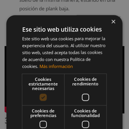
posición de plank baja.
Sostén el plank por un tiempo determinado y
×
luego regresa lentamente a la posición de
Ese sitio web utiliza cookies
flexión, siempre un brazo a la vez.
Este sitio web usa cookies para mejorar la
experiencia del usuario. Al utilizar nuestro
sitio web, usted acepta todas las cookies
de acuerdo con nuestra Política de
cookies.
Más información
Cookies
Cookies de
estrictamente
rendimiento
necesarias
Cookies de
Cookies de
preferencias
funcionalidad
3. Remo con banda de