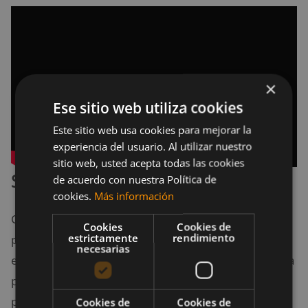
×
Ese sitio web utiliza cookies
Este sitio web usa cookies para mejorar la
experiencia del usuario. Al utilizar nuestro
sitio web, usted acepta todas las cookies
Sentadilla búlgara
de acuerdo con nuestra Política de
cookies.
Más información
Cuando la sentadilla clásica sea demasiado sencilla
Cookies
Cookies de
estrictamente
rendimiento
para ti, entonces la sentadilla búlgara se encontrará
necesarias
en el siguiente añadido de tu rutina de calistenia para
piernas. Para hacerla tendrás que apoyar una de tus
piernas en otro objeto, generalmente una silla, y
Cookies de
Cookies de