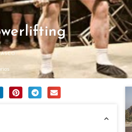
werlifting
RASCO
rios