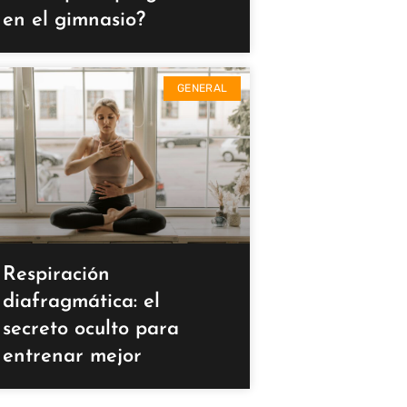
en el gimnasio?
GENERAL
Respiración
diafragmática: el
secreto oculto para
entrenar mejor