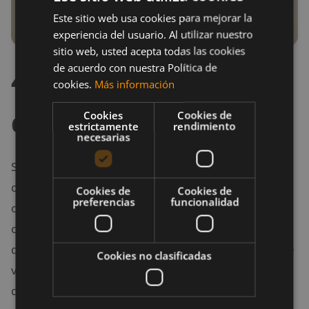
Este sitio web usa cookies para mejorar la
experiencia del usuario. Al utilizar nuestro
sitio web, usted acepta todas las cookies
de acuerdo con nuestra Política de
4. Concéntrate antes
cookies.
Más información
del partido
Cookies
Cookies de
estrictamente
rendimiento
necesarias
Si quieres ser un profesional, debes ser capaz de
concentrarte al igual que lo hacen ellos. El día previo,
Cookies de
Cookies de
preferencias
funcionalidad
o los días previos, evita salir de fiesta o consumir
comidas que pueden perjudicarte. Se consciente
de que quieres ser un profesional del fútbol y de que
Cookies no clasificadas
vas a afrontar partidos muy importantes. No puedes
desconcentrarte, sino, le darás a tu rival ventaja para