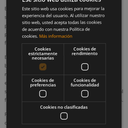
En este estudio se sustituyeron 2 sesiones de fútbol
Este sitio web usa cookies para mejorar la
experiencia del usuario. Al utilizar nuestro
semanales por 2 sesiones de entrenamiento
sitio web, usted acepta todas las cookies
pliométrico para conocer si de esta manera se
de acuerdo con nuestra Política de
podrían potenciar las cualidades atléticas del
cookies.
Más información
futbolista y, consecuentemente, su rendimiento.
Cookies
Cookies de
estrictamente
rendimiento
Existen ya algunos estudios que mencionan los
necesarias
beneficios del entrenamiento pliométrico para
mejorar la
explosividad
en algunas habilidades. Sin
Cookies de
Cookies de
embargo, a los entrenadores les interesa más saber
preferencias
funcionalidad
si la pliometría se puede aplicar de manera práctica al
fútbol y poder crear gracias a ella mejores futbolistas.
Cookies no clasificadas
Por una parte se puede pensar que es más
conveniente realizar entrenamientos específicos del