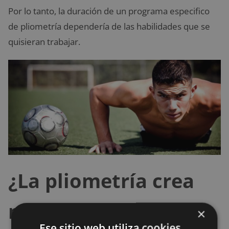
Por lo tanto, la duración de un programa especifico
de pliometría dependería de las habilidades que se
quisieran trabajar.
¿La pliometría crea
mejores futbolistas?
×
Ese sitio web utiliza cookies