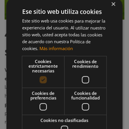
×
Ese sitio web utiliza cookies
Este sitio web usa cookies para mejorar la
experiencia del usuario. Al utilizar nuestro
4. Observa vídeos
sitio web, usted acepta todas las cookies
de acuerdo con nuestra Política de
sobre tu rival
cookies.
Más información
Cookies
Cookies de
estrictamente
rendimiento
Visualizar vídeos
sobre tu rival te
ayudará
a
necesarias
estudiar
hacia donde se suele tirar el portero en los
lanzamientos de penalti. Si tienes esta posibilidad
Cookies de
Cookies de
hazlo, te ayudará a prever como puede
actuar el
preferencias
funcionalidad
portero
rival en los penaltis. Si no tienes la
posibilidad de conseguir videos, trata de buscar
Cookies no clasificadas
referencias o incluso de ir a ver los partidos de tus