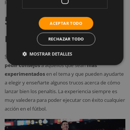
próximos rivales.
5. Pide consejos a los
ACEPTAR TODO
más experimentados
RECHAZAR TODO
MOSTRAR DETALLES
Si quieres tirar penaltis correctamente, lo mejor es
pedir consejos
a aquellos que sean
más
experimentados
en el tema y que pueden ayudarte
a elegir y enseñarte algunos trucos acerca de cómo
lanzar bien los penaltis. La experiencia siempre es
muy valedera para poder ejecutar con éxito cualquier
acción en el fútbol.