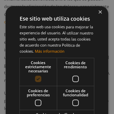
destacar la eliminación de los dolores, especialmente
×
cuando son dolores causados por la
enfermedad
Ese sitio web utiliza cookies
celíaca
o
intolerancia al gluten
.
Este sitio web usa cookies para mejorar la
experiencia del usuario. Al utilizar nuestro
Es fundamental que conozcas si los alimentos que
sitio web, usted acepta todas las cookies
estás ingiriendo te están haciendo daño. Para ello,
de acuerdo con nuestra Política de
intenta
seguir una dieta anti-inflamatoria
durante
cookies.
Más información
un mes y elimina específicamente alimentos como el
Cookies
Cookies de
gluten, el alcohol y el café, así como las patatas y los
estrictamente
rendimiento
necesarias
tomates, junto con los alimentos que contengan soya,
maní, productos lácteos y maíz.
Cookies de
Cookies de
Una dieta anti-inflamatoria debe centrarse en comer
preferencias
funcionalidad
proteínas magras y productos no inflamatorios como
los granos. Después de un mes, puedes introducir