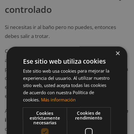
controlado
Si necesitas ir al baño pero no puedes, entonces
debes salir a trotar.
Correr a un ritmo o constante y moderado puede
×
ayudarte a
estimular el movimiento intestinal
,
Ese sitio web utiliza cookies
porque el cardio acelera la respiración y la frecuencia
Este sitio web usa cookies para mejorar la
cardíaca. Por lo tanto, los músculos intestinales que
experiencia del usuario. Al utilizar nuestro
sitio web, usted acepta todas las cookies
están condiciones o ejercitados te ayudaran a
de acuerdo con nuestra Política de
evacuar más rápidamente.
cookies.
Más información
Al igual que el entrenamiento de yoga,
correr puede
Cookies
Cookies de
estrictamente
rendimiento
inducir peristaltismo
, razón por la que muchos
necesarias
corredores están familiarizados con las ganas de ir al