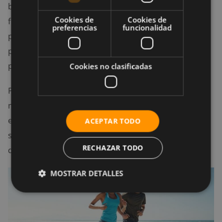
baño durante una carrera. Además de estos efectos
Cookies de
Cookies de
fisiológicos, el empuje real creado por un buen trote
preferencias
funcionalidad
pueden agitar el sistema digestivo y hacer que las
personas tengan la necesidad de ir al baño lo antes
posible.
Cookies no clasificadas
Por otro lado, los expertos indican que las carreras
muy largas y de muy alta intensidad pueden afectar
el malestar gastrointestinal, por lo que es mejor
ACEPTAR TODO
seguir un trote ligero y controlado para mejorar la
RECHAZAR TODO
digestión.
MOSTRAR DETALLES