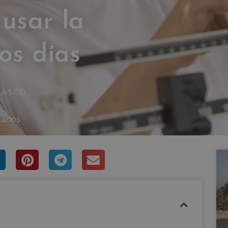
usar la
os días
RASCO
arios