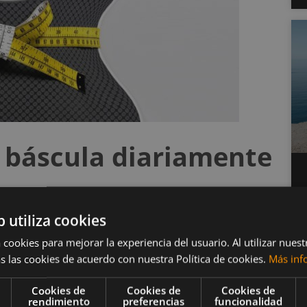
a báscula diariamente
 peso
b utiliza cookies
 cookies para mejorar la experiencia del usuario. Al utilizar nuest
 como lo es la báscula, alegando principalmente que
s las cookies de acuerdo con nuestra Política de cookies.
Más inf
enticios desordenados, muchos estudios recientes
mayor pérdida de peso
.
Cookies de
Cookies de
Cookies de
rendimiento
preferencias
funcionalidad