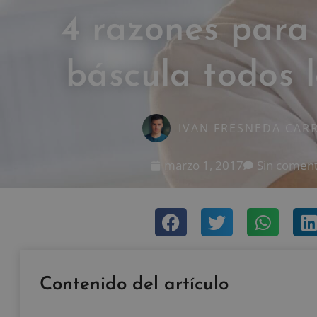
4 razones para 
báscula todos l
IVAN FRESNEDA CAR
marzo 1, 2017
Sin coment
Contenido del artículo