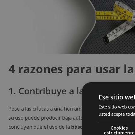
4 razones para usar l
1. Contribuye a la pérdida de
Ese sitio we
Este sitio web usa
Pese a las críticas a una herramienta tan fundamental
usted acepta toda
su uso puede producir baja autoestima y hábitos alim
concluyen que el uso de la
báscula se asocia a una 
Cookies
estrictamente