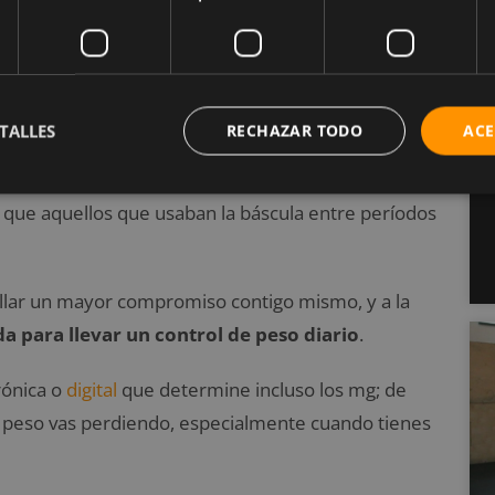
esan diariamente pueden bajar más de 6 kg durante
semanal o mensualmente. Además, también se
arrollar un mejor comportamiento de autocontrol
TALLES
RECHAZAR TODO
ACE
do que las personas que se pesaban diariamente
 que aquellos que usaban la báscula entre períodos
llar un mayor compromiso contigo mismo, y a la
a para llevar un control de peso diario
.
rónica o
digital
que determine incluso los mg; de
o peso vas perdiendo, especialmente cuando tienes