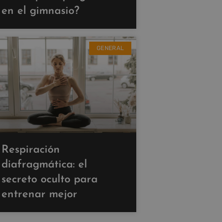
en el gimnasio?
GENERAL
Respiración
diafragmática: el
secreto oculto para
entrenar mejor