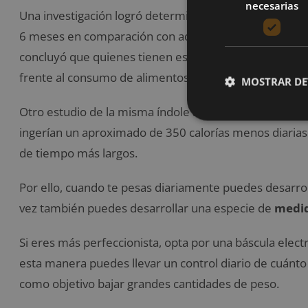
necesarias
Una investigación logró determinar que quienes se p
6 meses en comparación con aquellos que se pesan 
concluyó que quienes tienen esta práctica logran des
frente al consumo de alimentos dañinos.
MOSTRAR DE
Otro estudio de la misma índole arrojó como resulta
ingerían un aproximado de 350 calorías menos diarias
de tiempo más largos.
Por ello, cuando te pesas diariamente puedes desarro
vez también puedes desarrollar una especie de
medid
Si eres más perfeccionista, opta por una báscula elect
esta manera puedes llevar un control diario de cuánt
como objetivo bajar grandes cantidades de peso.