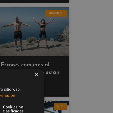
GENERAL
Errores comunes al
hacer cardio que están
×
saboteando tus
resultados
ro sitio web,
ormación
Cookies no
HIIT
clasificadas