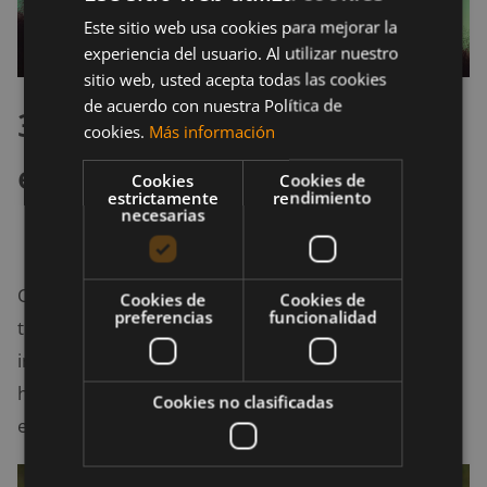
Este sitio web usa cookies para mejorar la
experiencia del usuario. Al utilizar nuestro
sitio web, usted acepta todas las cookies
de acuerdo con nuestra Política de
3. Crea tu propio horario de
cookies.
Más información
entrenamiento
Cookies
Cookies de
estrictamente
rendimiento
necesarias
Organiza bien tu tiempo, haz esquemas, horarios y
Cookies de
Cookies de
preferencias
funcionalidad
todo lo que haga falta para visualizar cómo puedes
integrar el fitness a tu día a día. No te cierres a un
horario dictado por el gimnasio o por alguien más,
Cookies no clasificadas
eres dueño de tu tiempo y de tu vida.