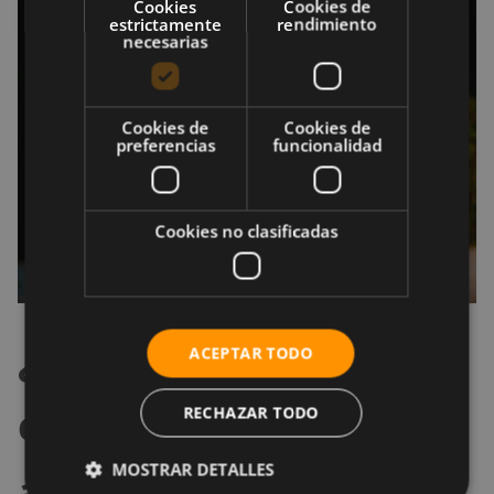
Cookies
Cookies de
estrictamente
rendimiento
necesarias
Cookies de
Cookies de
preferencias
funcionalidad
Cookies no clasificadas
¿Qué dicen los
ACEPTAR TODO
estudios acerca del
RECHAZAR TODO
MOSTRAR DETALLES
agua alcalina?