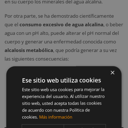
en su cuerpo los minerales del agua alcalina.
Por otra parte, se ha demostrado científicamente
que el
consumo excesivo de agua alcalina
, o beber
agua con un pH alto, puede alterar el pH normal del
cuerpo y generar una enfermedad conocida como
alcalosis metabólica
, que podría generar a su vez
las siguientes consecuencias:
×
Confusión
Ese sitio web utiliza cookies
Nauseas
Este sitio web usa cookies para mejorar la
Vómitos
experiencia del usuario. Al utilizar nuestro
Temblores en las manos
sitio web, usted acepta todas las cookies
Contracciones musculares
de acuerdo con nuestra Política de
Hormigueo en la cara, las manos y los pies.
cookies.
Más información