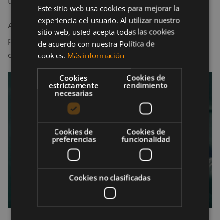
tiempo, por lo que no tienes que aferrarte a ellos.
Este sitio web usa cookies para mejorar la
experiencia del usuario. Al utilizar nuestro
A menudo nuestra ansiedad tiene que ver con la
sitio web, usted acepta todas las cookies
preocupación por el pasado y por el futuro, por lo
de acuerdo con nuestra Política de
que puede resultar útil centrarse en el presente.
cookies.
Más información
Cookies
Cookies de
estrictamente
rendimiento
necesarias
Cookies de
Cookies de
preferencias
funcionalidad
Cookies no clasificadas