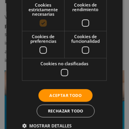
Cookies
Cookies de
estrictamente
rendimiento
necesarias
Varios estudios de probeta realizados indican que
la
pectina tiene beneficios prebióticos
, lo que
significa que puede nutrir y aumentar las bacterias
Cookies de
Cookies de
preferencias
funcionalidad
intestinales beneficiosas. Esto incluye bacterias
antiinflamatorias que apoyan la mejora de la salud
intestinal. (Espinoza et al., 2018).
Cookies no clasificadas
ACEPTAR TODO
RECHAZAR TODO
MOSTRAR DETALLES