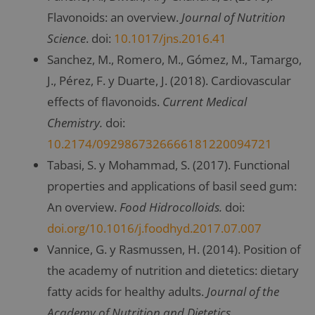
Flavonoids: an overview.
Journal of Nutrition
Science
. doi:
10.1017/jns.2016.41
Sanchez, M., Romero, M., Gómez, M., Tamargo,
J., Pérez, F. y Duarte, J. (2018). Cardiovascular
effects of flavonoids.
Current Medical
Chemistry.
doi:
10.2174/0929867326666181220094721
Tabasi, S. y Mohammad, S. (2017). Functional
properties and applications of basil seed gum:
An overview.
Food Hidrocolloids.
doi:
doi.org/10.1016/j.foodhyd.2017.07.007
Vannice, G. y Rasmussen, H. (2014). Position of
the academy of nutrition and dietetics: dietary
fatty acids for healthy adults.
Journal of the
Academy of Nutrition and Dietetics.