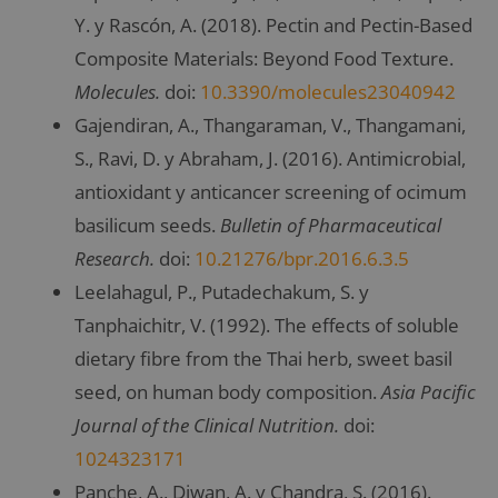
Y. y Rascón, A. (2018). Pectin and Pectin-Based
Composite Materials: Beyond Food Texture.
Molecules.
doi:
10.3390/molecules23040942
Gajendiran, A., Thangaraman, V., Thangamani,
S., Ravi, D. y Abraham, J. (2016). Antimicrobial,
antioxidant y anticancer screening of ocimum
basilicum seeds.
Bulletin of Pharmaceutical
Research.
doi:
10.21276/bpr.2016.6.3.5
Leelahagul, P., Putadechakum, S. y
Tanphaichitr, V. (1992). The effects of soluble
dietary fibre from the Thai herb, sweet basil
seed, on human body composition.
Asia Pacific
Journal of the Clinical Nutrition.
doi:
1024323171
Panche, A., Diwan, A. y Chandra, S. (2016).