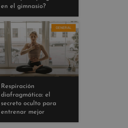
en el gimnasio?
GENERAL
Respiración
diafragmática: el
secreto oculto para
entrenar mejor