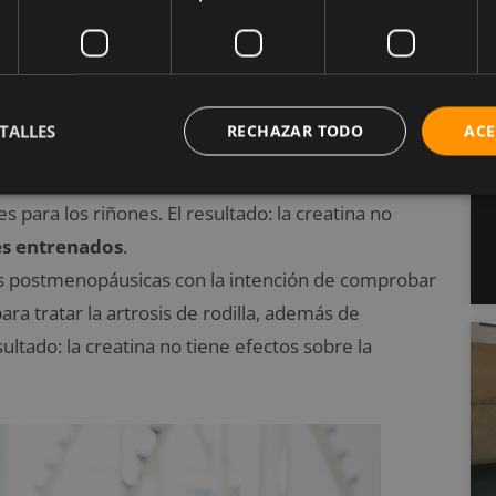
studiaron directamente el efecto de la
 en hombres sanos. Los resultados: la creatina no
s sanos
.
no sobre este tema. En él, 26 hombres que
TALLES
RECHAZAR TODO
ACE
idos en 2 grupos (unos tomaban creatina y los
 la suplementación de creatina junto con una dieta
s para los riñones. El resultado: la creatina no
s entrenados
.
res postmenopáusicas con la intención de comprobar
ara tratar la artrosis de rodilla, además de
sultado: la creatina no tiene efectos sobre la