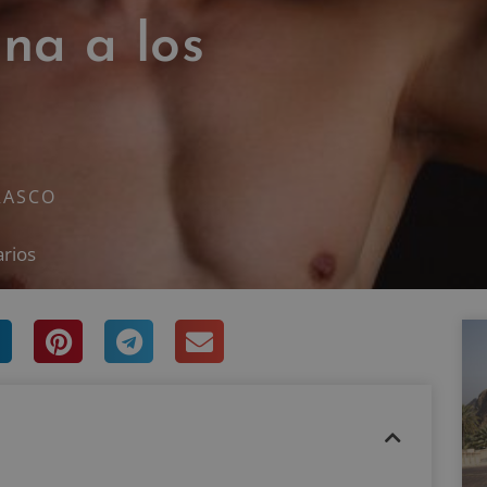
ina a los
RASCO
rios