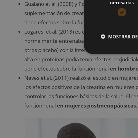
necesarias
Gualano et al. (2008) y Poortmanset al (2005) e
suplementación de creatina en la función renal,
tiene efectos sobre la función renal
en hombre
Lugaresi et al. (2013) es el estudio más moder
MOSTRAR DE
normalmente entrenaban con pesas fueron divid
otros placebo) con la intención de comprobar si
alta en proteínas podía tenía efectos perjudiciale
tiene efectos sobre la función renal
en hombre
Neves et al. (2011) realizó el estudio en muje
los efectos positivos de la creatina en mujeres p
controlar las funciones básicas de la salud. El re
función renal
en mujeres postmenopáusicas
.