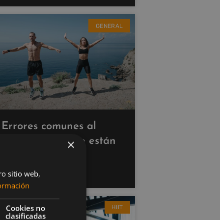
GENERAL
Errores comunes al
hacer cardio que están
×
saboteando tus
resultados
ro sitio web,
ormación
Cookies no
HIIT
clasificadas