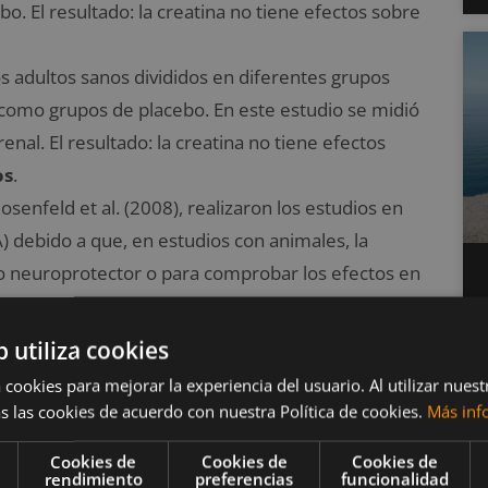
. El resultado: la creatina no tiene efectos sobre
os adultos sanos divididos en diferentes grupos
 como grupos de placebo. En este estudio se midió
enal. El resultado: la creatina no tiene efectos
os
.
Rosenfeld et al. (2008), realizaron los estudios en
A) debido a que, en estudios con animales, la
mo neuroprotector o para comprobar los efectos en
udios se comprobaba si la creatina produciría
ientes con ELA recibían suplementación de creatina.
b utiliza cookies
re la función renal
en pacientes con ELA
.
 cookies para mejorar la experiencia del usuario. Al utilizar nuest
ujetos con diabetes tipo 2 para comprobar si la
s las cookies de acuerdo con nuestra Política de cookies.
Más inf
n impacto positivo en el control glucémico. El
Cookies de
Cookies de
Cookies de
 función renal
en pacientes con diabetes tipo 2
.
rendimiento
preferencias
funcionalidad