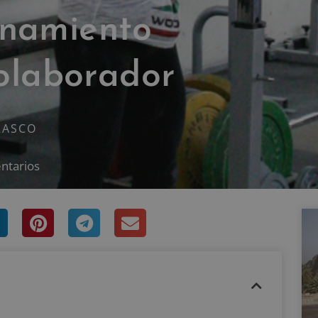
enamiento
olaborador
RASCO
ntarios