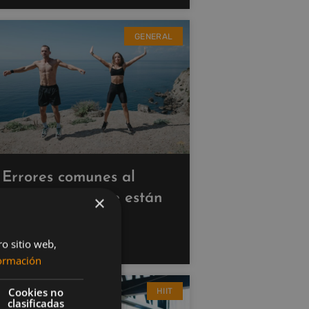
GENERAL
Errores comunes al
hacer cardio que están
×
saboteando tus
resultados
ro sitio web,
ormación
Cookies no
HIIT
clasificadas