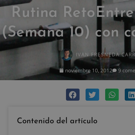
Rutina RetoEntr
(Semana 10) con c
IVAN FRESNEDA CAR
noviembre 10, 2012
9 come
Contenido del artículo