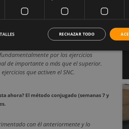
enamiento para mejorar, también tiene como
desconocidos para muchas personas y poder
cto te ha aportado algo?
TALLES
RECHAZAR TODO
ACE
icios como la sentadilla o el peso muerto.
fundamentalmente por los ejercicios
gual de importante o más que el superior.
ejercicios que activen el SNC.
hasta ahora? El método conjugado (semanas 7 y
es.
rimentado con él anteriormente y lo