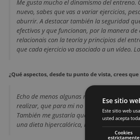
Me gusta mucho el dinamismo del entreno. C
nuevo, sabes que vas a variar ejercicios, pe
aburrir. A destacar también la seguridad qu
efectivos y que funcionan, por la manera de 
relacionais con la teoría y principios del en
que cada ejercicio va asociado a un vídeo. L
¿Qué aspectos, desde tu punto de vista, crees qu
Echo de menos algunas recomendaciones o in
Ese sitio we
realizar, que para mi no es problema porqu
Este sitio web usa
También me gustaría que se incluyese algo s
usted acepta toda
una dieta hipercalórica, indiscutiblemente 
Cookies
estrictamente