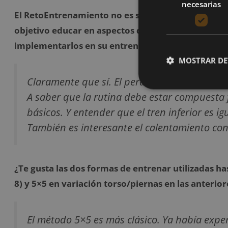
necesarias
El RetoEntrenamiento no es solo un plan de entr
objetivo educar en aspectos del entrenamiento 
implementarlos en su entrenamiento ¿En ese aspe
MOSTRAR DE
Claramente que sí. El perder el miedo a ejerc
A saber que la rutina debe estar compuesta 
básicos. Y entender que el tren inferior es i
También es interesante el calentamiento con 
¿Te gusta las dos formas de entrenar utilizadas 
8) y 5×5 en variación torso/piernas en las anterior
El método 5×5 es más clásico. Ya había expe