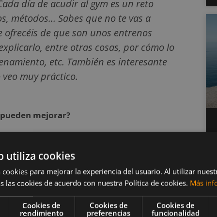
ada día de acudir al gym es un reto
sos, métodos… Sabes que no te vas a
e ofrecéis de que son unos entrenos
explicarlo, entre otras cosas, por cómo lo
trenamiento, etc. También es interesante
o veo muy práctico.
e pueden mejorar?
dicaciones sobre el trabajo aeróbico a
b utiliza cookies
e me gusta mucho el running y MTB.
 cookies para mejorar la experiencia del usuario. Al utilizar nuest
obre nutrición, más allá de recomendar
s las cookies de acuerdo con nuestra Política de cookies.
Más inf
necesaria para ganar masa muscular.
Cookies de
Cookies de
Cookies de
rendimiento
preferencias
funcionalidad