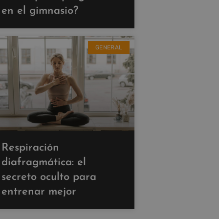
en el gimnasio?
GENERAL
Respiración
diafragmática: el
secreto oculto para
entrenar mejor