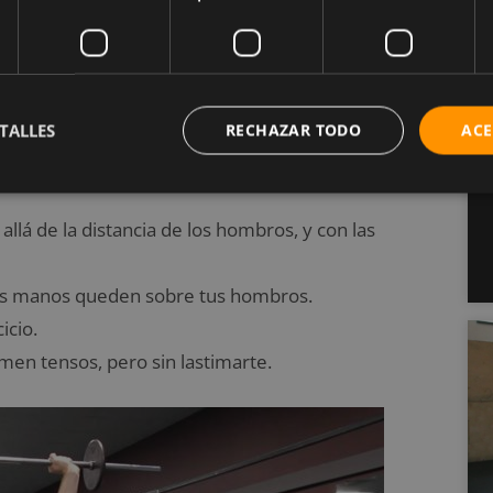
erticales de este tipo, pues ellos entrenan los
o escalar o alzar un bote pequeño sobre la
los ejercicios para hombros con barra. Para
TALLES
RECHAZAR TODO
ACE
mientras sostienes la barra de pesas a la altura del
lá de la distancia de los hombros, y con las
las manos queden sobre tus hombros.
icio.
en tensos, pero sin lastimarte.