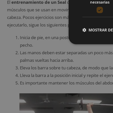
El
entrenamiento de un Seal
debe incluir ejercicios v
necesarias
músculos que se usan en movimientos funcionales com
cabeza. Pocos ejercicios son más útiles para esto que 
ejecutarlo, sigue los siguientes pasos:
MOSTRAR DE
Inicia de pie, en una postura erguida adecuada, 
pecho.
Las manos deben estar separadas un poco más al
palmas vueltas hacia arriba.
Eleva los barra sobre tu cabeza, de modo que 
Lleva la barra a la posición inicial y repite el ejerc
Es importante mantener los músculos del abdom