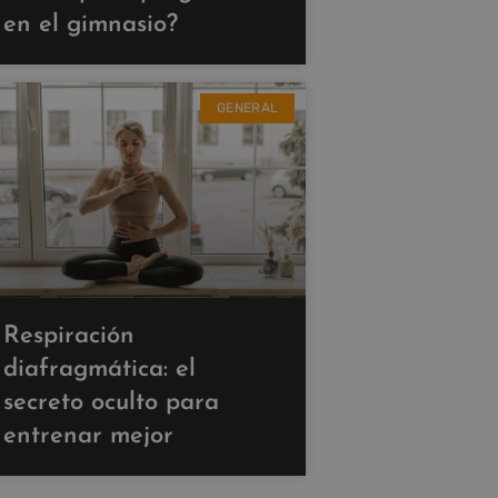
en el gimnasio?
GENERAL
Respiración
diafragmática: el
secreto oculto para
entrenar mejor