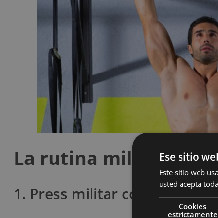
La rutina militar de l
Ese sitio we
Este sitio web usa
usted acepta toda
1. Press militar con barra de 
Cookies
estrictamente