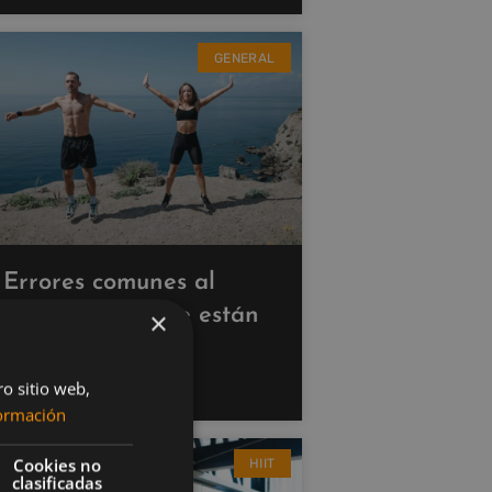
GENERAL
Errores comunes al
hacer cardio que están
×
saboteando tus
resultados
ro sitio web,
ormación
Cookies no
HIIT
clasificadas