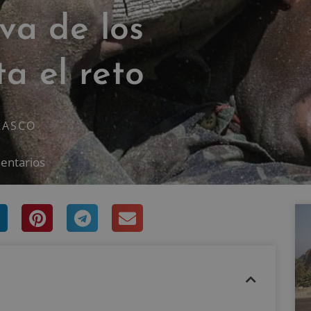
iva de los
a el reto
RASCO
entarios