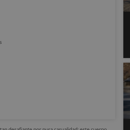
s
tan desafiante por pura casualidad: este cuerpo