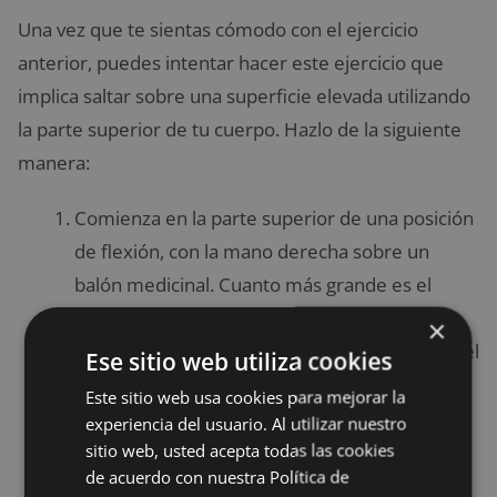
Una vez que te sientas cómodo con el ejercicio
anterior, puedes intentar hacer este ejercicio que
implica saltar sobre una superficie elevada utilizando
la parte superior de tu cuerpo. Hazlo de la siguiente
manera:
Comienza en la parte superior de una posición
de flexión, con la mano derecha sobre un
balón medicinal. Cuanto más grande es el
balón medicinal, mayor será el reto.
×
Haz una flexión bajándote entre la mano con el
Ese sitio web utiliza cookies
balón medicinal y la otra mano en el piso. Baja
Este sitio web usa cookies para mejorar la
el pecho a la altura del balón medicinal, en
experiencia del usuario. Al utilizar nuestro
lugar de ir al suelo.
sitio web, usted acepta todas las cookies
de acuerdo con nuestra Política de
Empuja lejos del suelo con ambas manos. Al