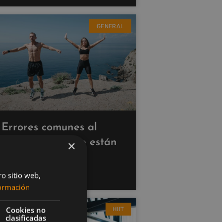
GENERAL
Errores comunes al
hacer cardio que están
×
saboteando tus
resultados
ro sitio web,
ormación
Cookies no
HIIT
clasificadas