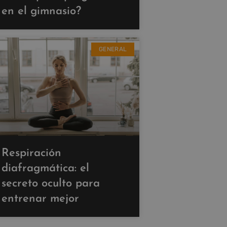
en el gimnasio?
GENERAL
Respiración
diafragmática: el
secreto oculto para
entrenar mejor