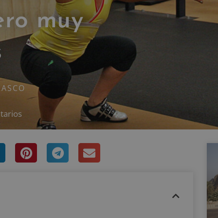
ero muy
s
RASCO
tarios