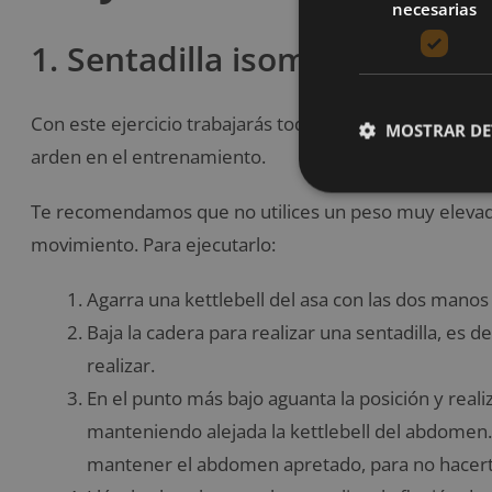
necesarias
1. Sentadilla isométrica con k
Con este ejercicio trabajarás toda la musculatura del
MOSTRAR DE
arden en el entrenamiento.
Te recomendamos que no utilices un peso muy elevado
movimiento. Para ejecutarlo:
Agarra una kettlebell del asa con las dos manos 
Baja la cadera para realizar una sentadilla, es d
realizar.
En el punto más bajo aguanta la posición y realiz
manteniendo alejada la kettlebell del abdome
mantener el abdomen apretado, para no hacert