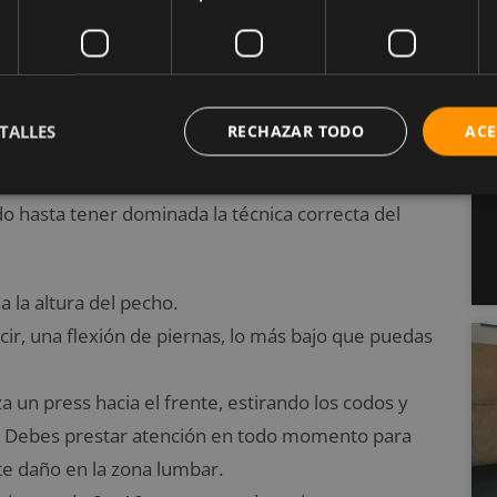
ettlebell con press frontal
 cuerpo. Sentirás como tus cuádriceps y hombros
TALLES
RECHAZAR TODO
ACE
 hasta tener dominada la técnica correcta del
a la altura del pecho.
ecir, una flexión de piernas, lo más bajo que puedas
a un press hacia el frente, estirando los codos y
n. Debes prestar atención en todo momento para
e daño en la zona lumbar.