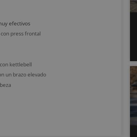
muy efectivos
 con press frontal
on kettlebell
con un brazo elevado
abeza