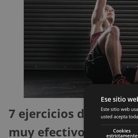
Ese sitio we
7 ejercicios desconoci
Este sitio web usa
usted acepta toda
muy efectivos
Cookies
estrictamente