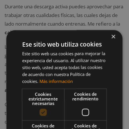
Durante una descarga activa puedes aprovechar para
trabajar otras cualidades físicas, las cuales dejas de
lado normalmente cuando entrenas. Me refiero a la
calistenia
y a la
pliometría
.
×
Ese sitio web utiliza cookies
Lo primero, la calistenia y la pliometría ofrecen
Este sitio web usa cookies para mejorar la
ganancias a nivel tanto muscular, como de fuerza,
experiencia del usuario. Al utilizar nuestro
agilidad y potencia. Realizar una descarga con este
sitio web, usted acepta todas las cookies
tipo de ejercicios suele suponer un aumento en el
de acuerdo con nuestra Política de
rendimiento en vuestra posterior
reincorporación
cookies.
Más información
al gimnasio
.
Cookies
Cookies de
estrictamente
rendimiento
necesarias
Con calistenia me refiero a ejercicios realizados con
tan solo el
peso corporal,
tales como sentadillas,
dominadas, flexiones o lagartijas o fondos en
Cookies de
Cookies de