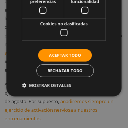
cualquiera de sus variantes. Esta definición no es
preferencias
funcionalidad
exacta pero a nivel principiante (y no especialista) es
lo suficientemente buena. Así mismo, los ejercicios
Cookies no clasificadas
de pliometría pueden ser realizados sin ningún tipo
de herramienta salvo vuestro propio cuerpo. El cómo
realizar ejercicios pliométricos
ya lo expliqué en este
artículo que aconsejo que leáis
(
en este mismo
ACEPTAR TODO
artículo encontraréis todos los ejercicios que
enumeraré junto con demostraciones
).
RECHAZAR TODO
Aquí os dejo un ejemplo de entrenamiento con
MOSTRAR DETALLES
ejercicios de calistenia y pliométricos para este mes
de agosto. Por supuesto,
añadiremos siempre un
ejercicio de activación nerviosa a nuestros
entrenamientos.