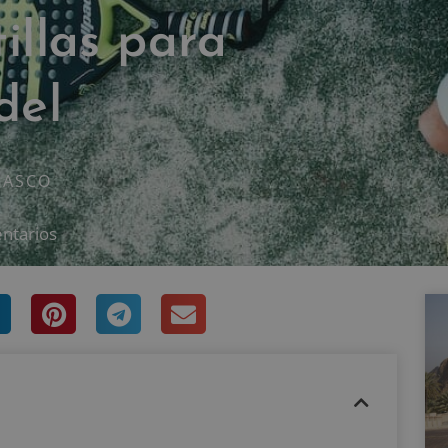
illas para
del
RASCO
ntarios