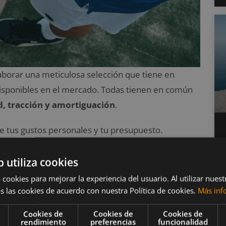
borar una meticulosa selección que tiene en
isponibles en el mercado. Todas tienen en común
d, tracción y amortiguación
.
 tus gustos personales y tu presupuesto.
es zapatillas para
b utiliza cookies
 cookies para mejorar la experiencia del usuario. Al utilizar nuest
s las cookies de acuerdo con nuestra Política de cookies.
Más inf
Cookies de
Cookies de
Cookies de
rendimiento
preferencias
funcionalidad
tillas para jugar a pádel sea lo más completa