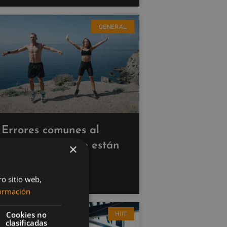
GENERAL
Errores comunes al
hacer cardio que están
×
saboteando tus
resultados
ro sitio web,
ormación
Cookies no
HIIT
clasificadas