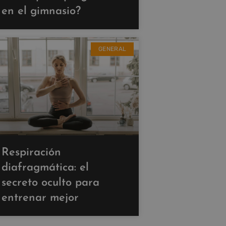
en el gimnasio?
GENERAL
Respiración
diafragmática: el
secreto oculto para
entrenar mejor