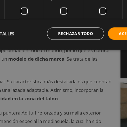
e jugador. Asimismo, aunque varía un poco entre las
su calidad son las auténticas protagonistas.
TALLES
RECHAZAR TODO
ACE
pularidad en todo el mundo, por lo que es natural
n un
modelo de dicha marca
. Se trata de las
al. Su característica más destacada es que cuentan
n una lazada adaptable. Asimismo, incorporan la
dad en la zona del talón
.
 puntera Adituff reforzada y su malla exterior
ención especial la mediasuela, la cual ha sido