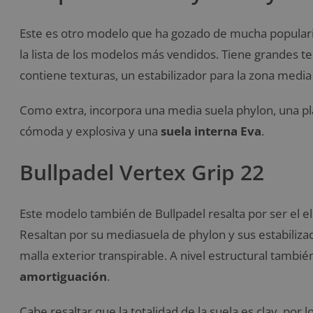
Este es otro modelo que ha gozado de mucha populari
la lista de los modelos más vendidos. Tiene grandes 
contiene texturas, un estabilizador para la zona media 
Como extra, incorpora una media suela phylon, una pla
cómoda y explosiva y una
suela interna Eva
.
Bullpadel Vertex Grip 22
Este modelo también de Bullpadel resalta por ser el el
Resaltan por su mediasuela de phylon y sus estabiliz
malla exterior transpirable. A nivel estructural tambi
amortiguación
.
Cabe resaltar que la totalidad de la suela es clay, por