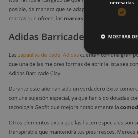
necesarias
posible, de manera que se adapte a cualquier perfil d
marcas que ofrece, las
marcas más reconocidas
por 
Adidas Barricade Clay
MOSTRAR DE
Las
zapatillas de pádel Adidas
cuentan con una gran po
que una de las mejores formas de abrir la lista sea co
Adidas Barricade Clay.
Durante este año han sido un verdadero éxito comerci
con una sujeción especial, ya que han sido dotadas co
tecnología Geofit que mejora notablemente la
comodi
Otros elementos extra que las hacen especiales son su
transpirable que mantendrá tus pies frescos. Merece m