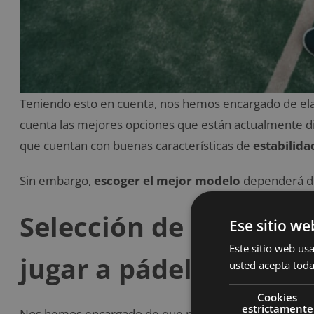
Teniendo esto en cuenta, nos hemos encargado de ela
cuenta las mejores opciones que están actualmente d
que cuentan con buenas características de
estabilida
Sin embargo,
escoger el mejor modelo
dependerá de
Selección de las mejor
Ese sitio we
Este sitio web usa
jugar a pádel
usted acepta toda
Cookies
estrictamente
Nos hemos encargado de que nuestra selección de zapa