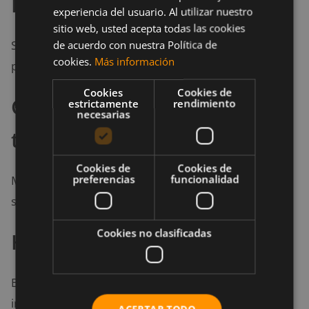
Levántate cada hora
experiencia del usuario. Al utilizar nuestro
sitio web, usted acepta todas las cookies
Si trabajas en escritorio, levántate al menos una vez
de acuerdo con nuestra Política de
cookies.
Más información
por hora y camina unos minutos.
Cookies
Cookies de
Camina mientras hablas por
estrictamente
rendimiento
necesarias
teléfono
Cookies de
Cookies de
preferencias
funcionalidad
Moverte durante llamadas es una forma fácil de
sumar pasos y activar la circulación.
Cookies no clasificadas
Haz tareas del hogar
Barrer, cocinar o limpiar son actividades que
incrementan el
movimiento cotidiano
y aportan al