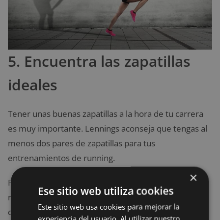
5. Encuentra las zapatillas
ideales
Tener unas buenas zapatillas a la hora de tu carrera
es muy importante. Lennings aconseja que tengas al
menos dos pares de zapatillas para tus
entrenamientos de running.
×
Para que adquieras las
zapatillas adecuadas
, te
Ese sitio web utiliza cookies
recomendamos que visites una tienda especializada
Este sitio web usa cookies para mejorar la
que pueda evaluar tu tipo de pie, forma y pisada,
experiencia del usuario. Al utilizar nuestro