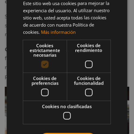
escalando, corriendo o saltando.
Este sitio web usa cookies para mejorar la
experiencia del usuario. Al utilizar nuestro
Según pasen los días deberás cambiar el circuito y
sitio web, usted acepta todas las cookies
de acuerdo con nuestra Política de
superar diferentes obstáculos alternando zonas de
cookies.
Más información
montaña y ciudad.
Cookies
Cookies de
Corre siempre a un ritmo suave
para recuperar
estrictamente
rendimiento
necesarias
fuerzas, ya que el objetivo es superar los obstáculos,
realizar los ejercicios y acabar la carrera marcada sin
parar.
Cookies de
Cookies de
preferencias
funcionalidad
Cookies no clasificadas