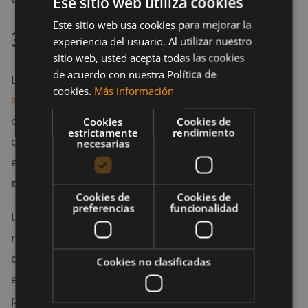
Ese sitio web utiliza cookies
Este sitio web usa cookies para mejorar la
3. Betabloqueantes
experiencia del usuario. Al utilizar nuestro
sitio web, usted acepta todas las cookies
de acuerdo con nuestra Política de
Los betabloqueantes se usan para tratar la
presión
cookies.
Más información
arterial alta
y ciertas afecciones cardíacas. Si bien no
está claro exactamente cómo estos medicamentos
Cookies
Cookies de
estrictamente
rendimiento
contribuyen al aumento de peso, es probable que
necesarias
esté relacionado, al menos parcialmente, con la
desaceleración metabólica
.
Cookies de
Cookies de
preferencias
funcionalidad
Una de las formas en que funcionan estos
medicamentos es ralentizando el corazón, lo cual
disminuye la capacidad del ejercicio. Por otra parte,
Cookies no clasificadas
estos medicamentos pueden causar fatiga, lo que
provoca una disminución de la actividad y un gasto