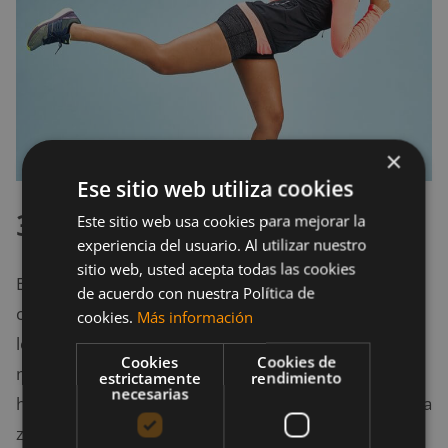
×
Ese sitio web utiliza cookies
3. Lesiones de hombro
Este sitio web usa cookies para mejorar la
experiencia del usuario. Al utilizar nuestro
sitio web, usted acepta todas las cookies
El hombro es la articulación más móvil en todo el
de acuerdo con nuestra Política de
cuerpo, ninguna otra articulación puede igualarlo en
cookies.
Más información
los grados de libertad que tiene.
Sin embargo, esta
Cookies
Cookies de
movilidad reduce la estabilidad de la articulación del
estrictamente
rendimiento
necesarias
hombro, lo que aumenta el riesgo de lesiones en esta
zona.