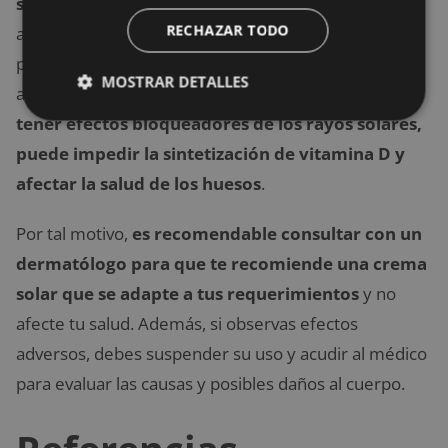
sanguíneo y generar intoxicaciones
, alergias o
RECHAZAR TODO
afectar diversos órganos del cuerpo. Además,
pueden alterar el pH de la piel, hormonas o células,
MOSTRAR DETALLES
así como liberar radicales libres. De igual forma,
al
tener efectos bloqueadores de los rayos solares,
puede impedir la sintetización de vitamina D y
afectar la salud de los huesos
.
Por tal motivo,
es recomendable consultar con un
dermatólogo para que te recomiende una crema
solar que se adapte a tus requerimientos
y no
afecte tu salud. Además, si observas efectos
adversos, debes suspender su uso y acudir al médico
para evaluar las causas y posibles daños al cuerpo.