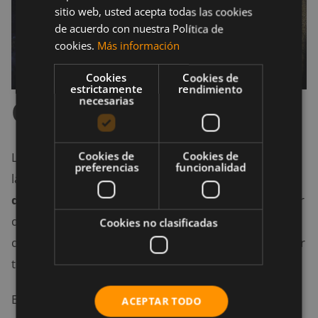
sitio web, usted acepta todas las cookies
de acuerdo con nuestra Política de
cookies.
Más información
Cookies
Cookies de
estrictamente
rendimiento
Conclusión
necesarias
Cookies de
Cookies de
Los protectores solares son una parte importante de
preferencias
funcionalidad
la vida cotidiana, ya que
ayudan a proteger la piel
de los efectos dañinos del sol
. No obstante, a pesar
de sus
beneficios
, existen algunos efectos negativos
Cookies no clasificadas
que puede tener la crema solar y que pueden afectar
tu salud.
En este sentido,
pueden ingresar al torrente
ACEPTAR TODO