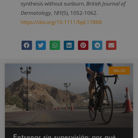
synthesis without sunburn.
British Journal of
Dermatology
,
181
(5), 1052-1062.
https://doi.org/10.1111/bjd.17888
SALUD
Entrenar sin supervisión: por qué