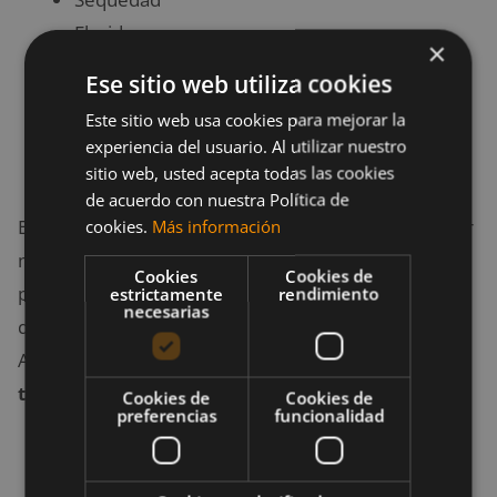
Flacidez
×
Estrías
Ese sitio web utiliza cookies
Problemas capilares variados
Este sitio web usa cookies para mejorar la
Acné
experiencia del usuario. Al utilizar nuestro
Poca elasticidad
sitio web, usted acepta todas las cookies
de acuerdo con nuestra Política de
En el tratamiento de mesoterapia es posible apreciar
cookies.
Más información
mejores resultados cuando se combinan varios
Cookies
Cookies de
principios activos o fármacos, pese a que no se
estrictamente
rendimiento
necesarias
descarta la existencia de casos excepcionales.
Asimismo,
puede combinarse con otros
tratamientos diferentes como radiofrecuencia
.
Cookies de
Cookies de
preferencias
funcionalidad