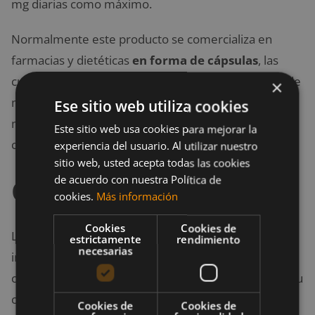
mg diarias como máximo.
Normalmente este producto se comercializa en
farmacias y dietéticas
en forma de cápsulas
, las
cuales tienen una cantidad igual o inferior a 10 mg de
×
monacolina K. Con una de estas cápsulas al día es
Ese sitio web utiliza cookies
más que suficiente para mantener a raya al
Este sitio web usa cookies para mejorar la
colesterol y cuidar la salud cardiovascular.
experiencia del usuario. Al utilizar nuestro
sitio web, usted acepta todas las cookies
Conclusiones
de acuerdo con nuestra Política de
cookies.
Más información
Cookies
Cookies de
La levadura de arroz rojo, tal y como su nombre
estrictamente
rendimiento
necesarias
indica, proviene del arroz, el cual se ha fermentado a
causa de la acción del hongo monascus purpureus. Su
consumo se asocia directamente a los problemas
Cookies de
Cookies de