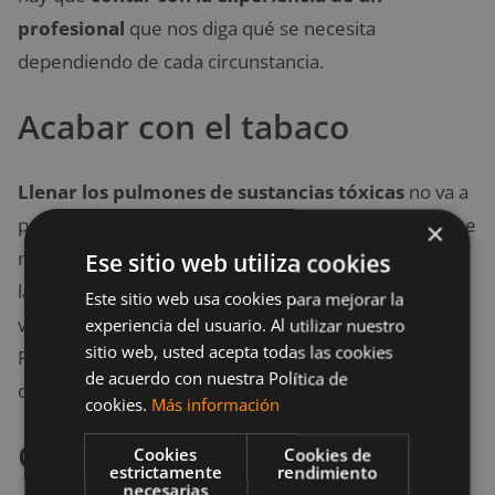
profesional
que nos diga qué se necesita
dependiendo de cada circunstancia.
Acabar con el tabaco
Llenar los pulmones de sustancias tóxicas
no va a
permitirte
mantenerte saludable
. El tabaco no tiene
×
nada de positivo para el cuerpo. Además, debilita a
Ese sitio web utiliza cookies
las personas a nivel psicológico al hacerlas
Este sitio web usa cookies para mejorar la
vulnerables y dependientes ante ciertas sustancias.
experiencia del usuario. Al utilizar nuestro
sitio web, usted acepta todas las cookies
Por ello, no empieces a fumar, y si ya eres fumador,
de acuerdo con nuestra Política de
déjalo. Podrás con ello.
cookies.
Más información
Cuidar los dientes
Cookies
Cookies de
estrictamente
rendimiento
necesarias