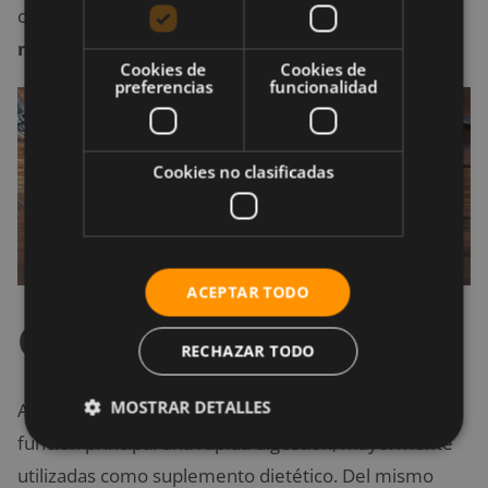
carbohidratos o lactosa; el
aislado de suero es la
mejor opción
para ti.
Cookies de
Cookies de
preferencias
funcionalidad
Cookies no clasificadas
ACEPTAR TODO
Conclusión
RECHAZAR TODO
MOSTRAR DETALLES
Ahora ya sabes que ambas proteínas tienen como
función principal una rápida digestión, mayormente
utilizadas como suplemento dietético. Del mismo