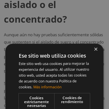
aislado o el
concentrado?
Aunque aún no hay pruebas suficientemente sólidas
que sustenten si el aislado de suero y el concentrado
×
tienen un procesamiento en el cuerpo diferente para
Ese sitio web utiliza cookies
personas activas, si es sabido que ambos, al ser
Este sitio web usa cookies para mejorar la
extraídos de la leche producen efectos similares si se
experiencia del usuario. Al utilizar nuestro
toma las dosis equivalente.
sitio web, usted acepta todas las cookies
de acuerdo con nuestra Política de
Se recomiendan ingerir a diario proteínas que
cookies.
Más información
provenga de fuentes de alta calidad, tales como los
lácteos, el huevo y aves de corral; no obstante, si eres
Cookies
Cookies de
estrictamente
rendimiento
de las personas que se cuidan de comer grasas,
necesarias