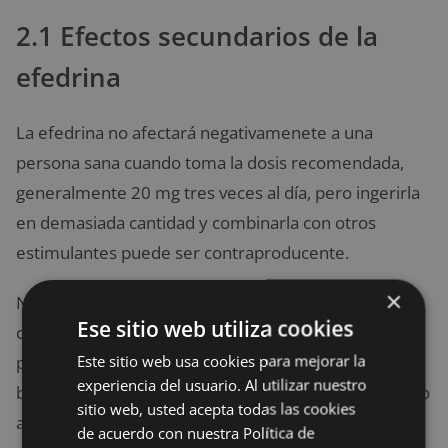
2.1 Efectos secundarios de la
efedrina
La efedrina no afectará negativamenete a una
persona sana cuando toma la dosis recomendada,
generalmente 20 mg tres veces al día, pero ingerirla
en demasiada cantidad y combinarla con otros
estimulantes puede ser contraproducente.
×
No debe usarse en personas con problemas
Ese sitio web utiliza cookies
cardiovasculares o de salud mental, y al usarlo por
Este sitio web usa cookies para mejorar la
primera vez se sugiere comenzar con una dosis más
experiencia del usuario. Al utilizar nuestro
baja para evaluar la tolerancia. También se sugiere no
sitio web, usted acepta todas las cookies
acompañarlo con otros estimulantes al mismo
de acuerdo con nuestra Política de