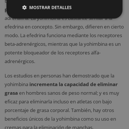
Este tipo de
suplemento es muy efectivo para la
MOSTRAR DETALLES
pérdida de gras
a debido a su capacidad para liberar
adrenalina. La yohimbina es bastante similar a la
efedrina en concepto. Sin embargo, difieren en cierto
modo. La efedrina funciona mediante los receptores
beta-adrenérgicos, mientras que la yohimbina es un
potente bloqueador de los receptores alfa-
adrenérgicos.
Los estudios en personas han demostrado que la
yohimbina
incrementa la capacidad de eliminar
grasa
en hombres sanos de peso normal; y es muy
eficaz para eliminarla incluso en atletas con bajo
porcentaje de grasa corporal. También, hay otros
beneficios únicos de la yohimbina como su uso en
cremas para la eliminación de manchas.