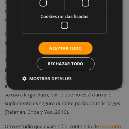
humanos, pero se ha determinado que el efecto del
tongkat ali en humanos no han causado por el
Cookies no clasificadas
momento ningún tipo de efectos secundarios.
En un estudio se observó que tomar 300 mg de
extracto de tongkat ali diariamente era tan seguro
ACEPTAR TODO
como tomar un placebo (Ismail et al., 2012). En otras
investigaciones se concluyó que consumir hasta 1,2
RECHAZAR TODO
gramos de extracto de tongkat ali por día es seguro
para los adultos, pero esta cantidad no se ha utilizado
MOSTRAR DETALLES
en la investigación. Además, ningún estudio examina
su uso a largo plazo, por lo que no está claro si el
suplemento es seguro durante períodos más largos
(Rehman, Choe y Yoo, 2016).
Otro estudio que examinó el contenido de
mercurio