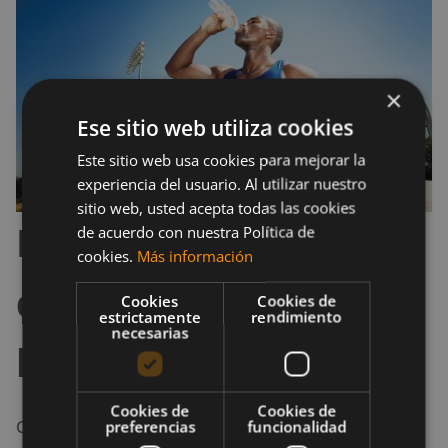
×
Ese sitio web utiliza cookies
Este sitio web usa cookies para mejorar la
experiencia del usuario. Al utilizar nuestro
sitio web, usted acepta todas las cookies
Efectos secundarios
de acuerdo con nuestra Política de
cookies.
Más información
de la Eurycoma
Cookies
Cookies de
estrictamente
rendimiento
necesarias
longifolia
Cookies de
Cookies de
Cabe destacar que se realizaron pocos estudios en
preferencias
funcionalidad