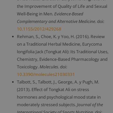
the Improvement of Quality of Life and Sexual
Well-Being in Men.
Evidence-Based
Complementary and Alternative Medicine
. doi:
10.1155/2012/429268
Rehman, S., Choe, K. y Yoo, H. (2016). Review
on a Traditional Herbal Medicine, Eurycoma
longifolia Jack (Tongkat Ali): Its Traditional Uses,
Chemistry, Evidence-Based Pharmacology and
Toxicology.
Molecules
. doi:
10.3390/molecules21030331
Talbott, S., Talbott, J., George, A. y Pugh, M.
(2013). Effect of Tongkat Ali on stress
hormones and psychological mood state in
moderately stressed subjects.
Journal of the
International Society of Sports Nutrition.
doi: