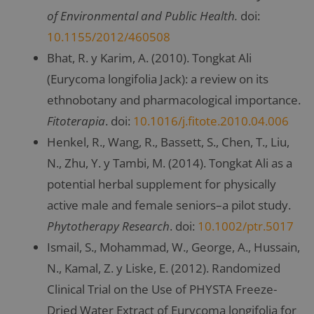
of Environmental and Public Health.
doi:
10.1155/2012/460508
Bhat, R. y Karim, A. (2010). Tongkat Ali
(Eurycoma longifolia Jack): a review on its
ethnobotany and pharmacological importance.
Fitoterapia
. doi:
10.1016/j.fitote.2010.04.006
Henkel, R., Wang, R., Bassett, S., Chen, T., Liu,
N., Zhu, Y. y Tambi, M. (2014). Tongkat Ali as a
potential herbal supplement for physically
active male and female seniors–a pilot study.
Phytotherapy Research
. doi:
10.1002/ptr.5017
Ismail, S., Mohammad, W., George, A., Hussain,
N., Kamal, Z. y Liske, E. (2012). Randomized
Clinical Trial on the Use of PHYSTA Freeze-
Dried Water Extract of Eurycoma longifolia for