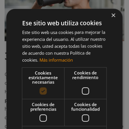
×
Ese sitio web utiliza cookies
Este sitio web usa cookies para mejorar la
experiencia del usuario. Al utilizar nuestro
sitio web, usted acepta todas las cookies
3. El precio
de acuerdo con nuestra Política de
cookies.
Más información
Cookies
Cookies de
Otro de los temas importantes a la hora de
estrictamente
rendimiento
necesarias
considerar si ingerimos o no un batido es su precio.
Hay muchas marcas que se aprovechan y ponen
precios elevados
a estos productos. Pero también
Cookies de
Cookies de
hay otras marcas que ponen un
precio barato
para
preferencias
funcionalidad
que este tipo de suplementos sea comprado. Hay
que
tener cuidado
en este aspecto, ya que lo barato