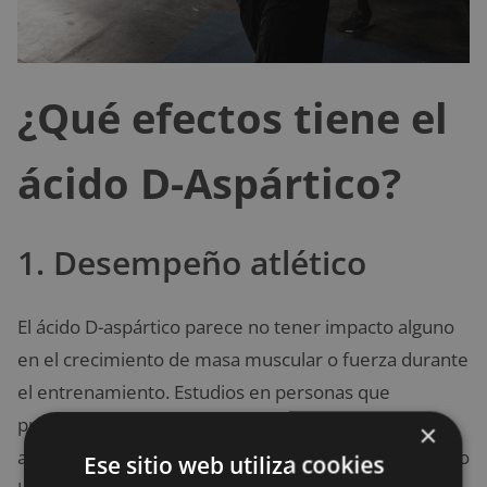
¿Qué efectos tiene el
ácido D-Aspártico?
1. Desempeño atlético
El ácido D-aspártico parece no tener impacto alguno
en el crecimiento de masa muscular o fuerza durante
el entrenamiento. Estudios en personas que
practican levantamiento de pesas arrojaron la
×
afirmación de que el consumo de este ácido no altero
Ese sitio web utiliza cookies