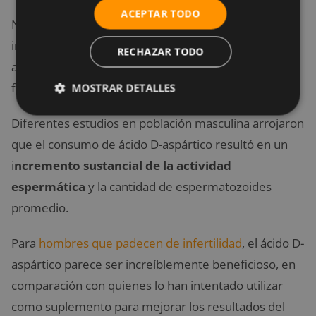
ACEPTAR TODO
No existen suficientes estudios suficientes sobre el
impacto del ácido D-aspártico en mujeres, pero
RECHAZAR TODO
aparentemente tiene un efecto positivo en la
fertilidad del hombre.
MOSTRAR DETALLES
Diferentes estudios en población masculina arrojaron
que el consumo de ácido D-aspártico resultó en un
i
ncremento sustancial de la actividad
espermática
y la cantidad de espermatozoides
promedio.
Para
hombres que padecen de infertilidad
, el ácido D-
aspártico parece ser increíblemente beneficioso, en
comparación con quienes lo han intentado utilizar
como suplemento para mejorar los resultados del