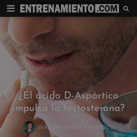
¿El ácido D-Aspártico
impulsa la testosterona?
IVAN FRESNEDA CARRASCO