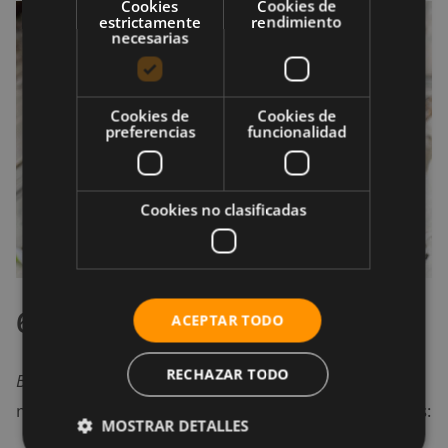
Cookies
Cookies de
estrictamente
rendimiento
necesarias
Cookies de
Cookies de
preferencias
funcionalidad
Cookies no clasificadas
6. Smoothie Butterfinger
ACEPTAR TODO
RECHAZAR TODO
Butterfinger
es una barra de chocolate crujiente de
mantequilla de maní. Para este smoothie necesitarás:
MOSTRAR DETALLES