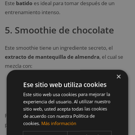
Este
batido
es ideal para tomar después de un
entrenamiento intenso.
5. Smoothie de chocolate
Este smoothie tiene un ingrediente secreto, el
extracto de mantequilla de almendra
, el cual se
mezcla con:
×
Cacao en polvo.
Ese sitio web utiliza cookies
Queso cottage.
Este sitio web usa cookies para mejorar la
Polvo de chocolate.
experiencia del usuario. Al utilizar nuestro
sitio web, usted acepta todas las cookies
Realmente su sabor te dejará encantado. Puede ser
de acuerdo con nuestra Política de
cookies.
Más información
para tu desayuno o postre.