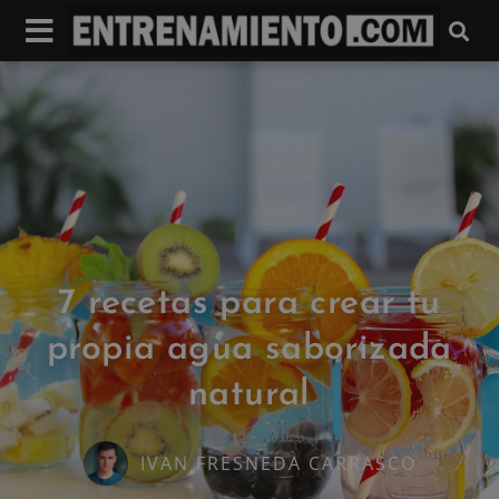
7 recetas para crear tu
propia agua saborizada
natural
IVAN FRESNEDA CARRASCO