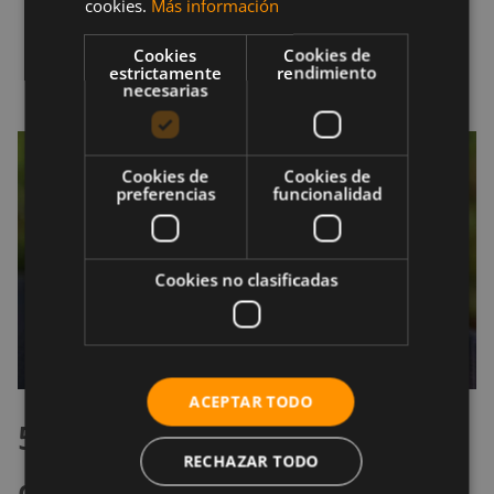
cookies.
Más información
Añade las rodajas de limón y un poco de hielo
a la jarra y refrigera durante dos horas más
Cookies
Cookies de
estrictamente
rendimiento
antes de servir.
necesarias
Cookies de
Cookies de
preferencias
funcionalidad
Cookies no clasificadas
ACEPTAR TODO
5. Agua con pimientos
RECHAZAR TODO
dulces