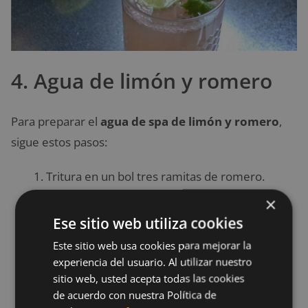
4. Agua de limón y romero
Para preparar el
agua de spa de limón y romero
,
sigue estos pasos:
Tritura en un bol tres ramitas de romero.
Coloca el romero en el fondo de una
×
jarra, añade dos litros de agua y deja reposar
Ese sitio web utiliza cookies
durante dos horas.
Este sitio web usa cookies para mejorar la
Corta dos limones en rodajas gruesas y
experiencia del usuario. Al utilizar nuestro
sitio web, usted acepta todas las cookies
circulares y desecha las piezas de los
de acuerdo con nuestra Política de
extremos.