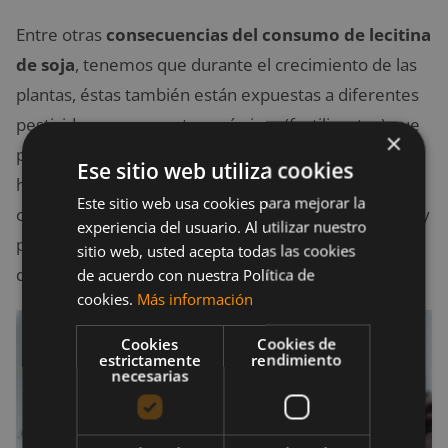
Entre otras
consecuencias del consumo de lecitina
de soja
, tenemos que durante el crecimiento de las
plantas, éstas también están expuestas a diferentes
pesticidas y compuestos químicos (fertilizantes) que
×
podrían ser perjudiciales para la salud del ser
Ese sitio web utiliza cookies
humano. Aún así, no sólo estamos expuestos a los
Este sitio web usa cookies para mejorar la
compuestos químicos utilizados para el crecimiento y
experiencia del usuario. Al utilizar nuestro
producción de la soja, sino a casi todos los alimentos
sitio web, usted acepta todas las cookies
que consumimos.
de acuerdo con nuestra Política de
cookies.
Más información
Cookies
Cookies de
estrictamente
rendimiento
necesarias