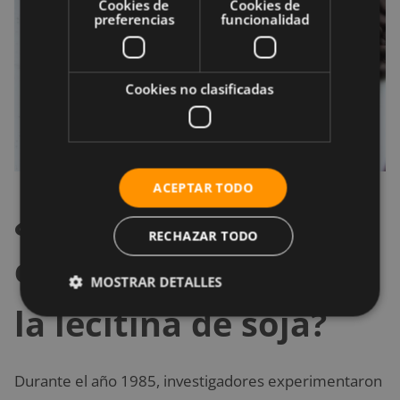
Cookies de
Cookies de
preferencias
funcionalidad
Cookies no clasificadas
ACEPTAR TODO
¿Cuáles son los
RECHAZAR TODO
efectos negativos de
MOSTRAR DETALLES
la lecitina de soja?
Durante el año 1985, investigadores experimentaron