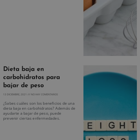
Dieta baja en
carbohidratos para
bajar de peso
13 DICIEMBRE, 2021
NO HAY COMENTARIOS
¿Sabes cuáles son los beneficios de una
dieta baja en carbohidratos? Además de
ayudarte a bajar de peso, puede
prevenir ciertas enfermedades.