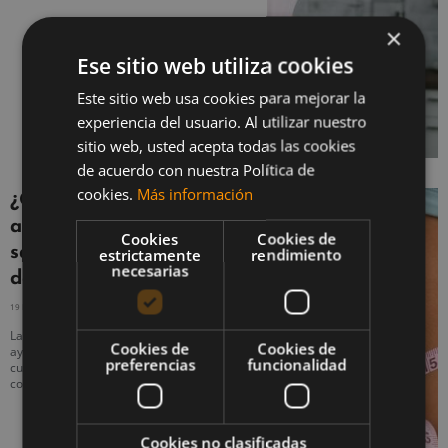
×
Ese sitio web utiliza cookies
Este sitio web usa cookies para mejorar la
experiencia del usuario. Al utilizar nuestro
sitio web, usted acepta todas las cookies
de acuerdo con nuestra Política de
cookies.
Más información
¿Qué es el punto de
ajuste y cómo está
Cookies
Cookies de
saboteando tu pérdida
estrictamente
rendimiento
necesarias
de peso?
19 MAYO, 2021
NO HAY COMENTARIOS
La teoría del punto de ajuste puede
Cookies de
Cookies de
ayudarte a comprender por qué tu
preferencias
funcionalidad
cuerpo no cambia como te gustaría. A
continuación te lo explicamos todo.
Cookies no clasificadas