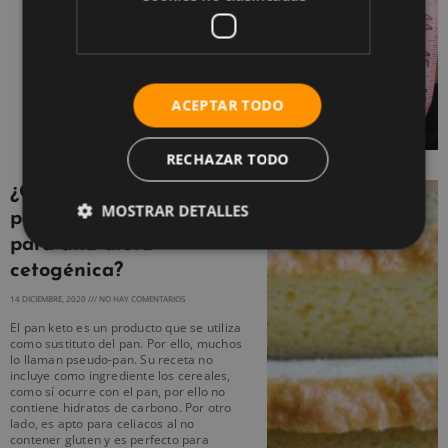
ACEPTAR TODO
RECHAZAR TODO
¿Qué es el pan Keto y
MOSTRAR DETALLES
por qué es perfecto
para una dieta
cetogénica?
14 DICIEMBRE, 2020
NO HAY COMENTARIOS
El pan keto es un producto que se utiliza
como sustituto del pan. Por ello, muchos
lo llaman pseudo-pan. Su receta no
incluye como ingrediente los cereales,
como sí ocurre con el pan, por ello no
contiene hidratos de carbono. Por otro
lado, es apto para celiacos al no
contener gluten y es perfecto para