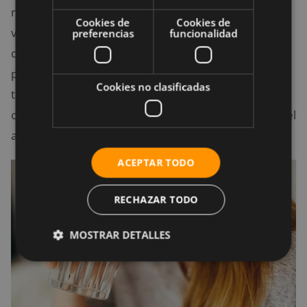
recomendada de agua al día, una media de ocho
Cookies de
Cookies de
vasos de 8 onzas (230 ml), pero es un hábito que
preferencias
funcionalidad
debemos tomar en serio; no solo para quienes
pretender llevar una vida más saludable, sino
Cookies no clasificadas
también para quienes deseen perder peso, ya que el
consumo de agua puede ayudar a suprimir un poco el
apetito (Parretti et al., 2015).
ACEPTAR TODO
RECHAZAR TODO
MOSTRAR DETALLES