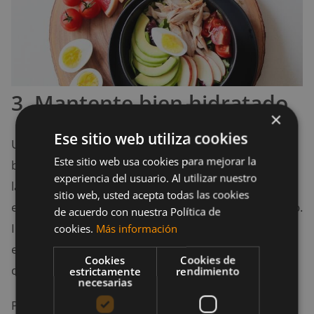
3. Mantente bien hidratado
×
Ese sitio web utiliza cookies
Un consumo apropiado de agua es realmente
Este sitio web usa cookies para mejorar la
beneficioso para nuestro cuerpo. Esta puede limpiar
experiencia del usuario. Al utilizar nuestro
la piel, ayudar con la pérdida de peso e incrementar
sitio web, usted acepta todas las cookies
el flujo de nutrientes y oxígeno por medio del cuerpo.
de acuerdo con nuestra Política de
Incluso puede ayudarnos con cosas más
cookies.
Más información
emocionales, al curar la fatiga, mejorando el estado
Cookies
Cookies de
de ánimo y la cognición (Liska et al., 2019).
estrictamente
rendimiento
necesarias
Para algunos puede ser un desafío tomar la cantidad