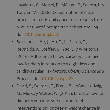
Lavalette, C., Martel, P., Méjean, P., Sellem, L. y
Touvier, M. (2018). Consumption of ultra-
processed foods and cancer risk: results from
NutriNet-Santé prospective cohort. theBMJ.
doi:
10.1136/bmj.k322
Bazzano, L., He, J., Hu, T., Li, S., Niu, T.,
Reynolds, K., Steffen, L., Yao, L. y Whelton, P.
(2016). Adherence to low‐carbohydrate and
low‐fat diets in relation to weight loss and
cardiovascular risk factors.
Obesity Science and
Practice.
doi:
10.1002/osp4.23
David, S., Deirdre, T., Frank, B., JoAnn, Ludwig,
M., Mu, C. y Walter, W. (2015). Effect of low-fat
diet interventions versus other diet
interventions on long-term weight change in