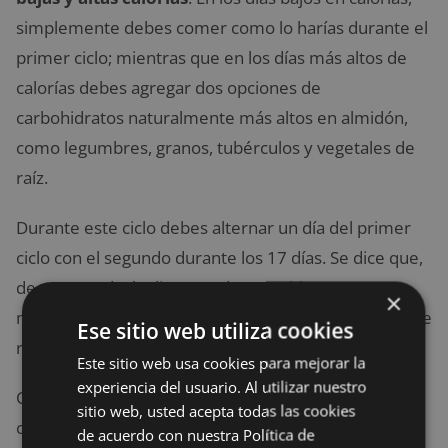
simplemente debes comer como lo harías durante el
primer ciclo; mientras que en los días más altos de
calorías debes agregar dos opciones de
carbohidratos naturalmente más altos en almidón,
como legumbres, granos, tubérculos y vegetales de
raíz.
Durante este ciclo debes alternar un día del primer
ciclo con el segundo durante los 17 días. Se dice que,
de este modo, la dieta ayuda a establecer tu
×
metabolismo, aunque no hay pruebas ni estudios que
Ese sitio web utiliza cookies
respalden esta afirmación.
Este sitio web usa cookies para mejorar la
experiencia del usuario. Al utilizar nuestro
Cabe destacar que durante este ciclo está prohibido
sitio web, usted acepta todas las cookies
consumir carbohidratos a partir de las dos de la
de acuerdo con nuestra Política de