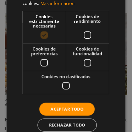
tarde.
cookies.
Más información
Cookies
Cookies de
estrictamente
rendimiento
necesarias
Cookies de
Cookies de
preferencias
funcionalidad
Cookies no clasificadas
2.3 Tercer ciclo: Logro
ACEPTAR TODO
Este ciclo se asemeja más a los días del segundo ciclo.
RECHAZAR TODO
Durante éste, puedes comer una variedad más