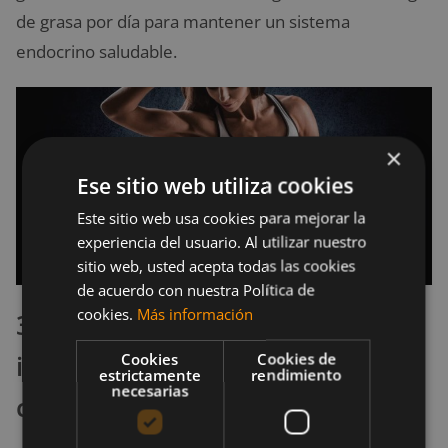
de grasa por día para mantener un sistema
endocrino saludable.
×
Ese sitio web utiliza cookies
Este sitio web usa cookies para mejorar la
experiencia del usuario. Al utilizar nuestro
sitio web, usted acepta todas las cookies
de acuerdo con nuestra Política de
cookies.
Más información
3.4 La leche eleva los niveles de
insulina, acelerando el
Cookies
Cookies de
estrictamente
rendimiento
necesarias
crecimiento muscular