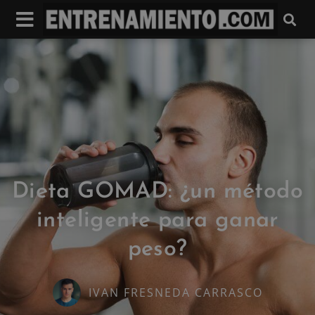
Dieta GOMAD: ¿un método
inteligente para ganar
peso?
IVAN FRESNEDA CARRASCO